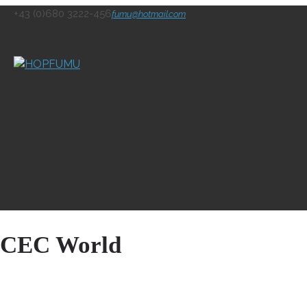
+43 (0)680 3222-456
fumu@hotmail.com
CEC World