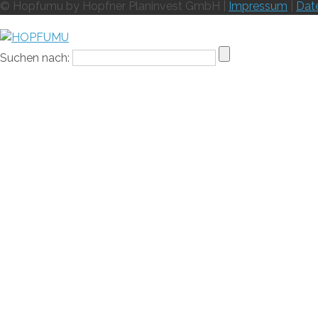
© Hopfumu by Hopfner Planinvest GmbH |
Impressum
|
Dat
Suchen nach: