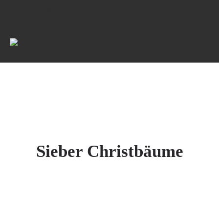
+43 (0)680 3222-456
fumu@hotmail.com
Sieber Christbäume